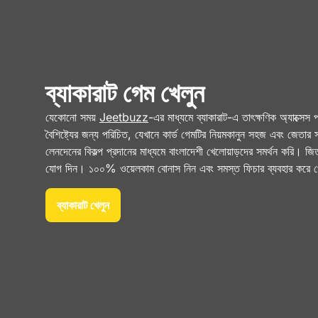
ব্যাকারাট গেম খেলুন
যেকোনো সময়
Jeetbuzz
-এর মাধ্যমে ব্যাকারাট-এ তাৎক্ষণিক অ্যাক্সেস 
বৈশিষ্ট্যের জন্য পরিচিত, যেখানে কার্ড গেমটির নিয়মকানুন সহজ এবং জেত
লেনদেনের বিকল্প প্রদানের মাধ্যমে বাংলাদেশী খেলোয়াড়দের সমর্থন করি
যোগ দিন। ১০০% ওয়েলকাম বোনাস নিন এবং সমস্ত ফিচার ব্যবহার করে খ
ব্যাকারাট খেলুন