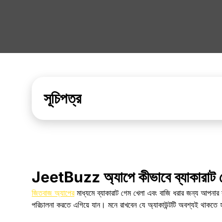
সূচিপত্র
JeetBuzz অ্যাপে কীভাবে ব্যাকারাট খ
জিতবাজ অ্যাপের
মাধ্যমে ব্যাকারাট গেম খেলা এবং বাজি ধরার জন্য আপনার
পরিচালনা করতে এগিয়ে যান। মনে রাখবেন যে অ্যাকাউন্টটি অবশ্যই থাকতে হ