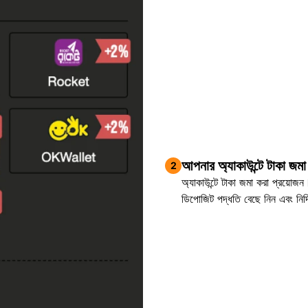
আপনার অ্যাকাউন্টে টাকা জমা
2
অ্যাকাউন্টে টাকা জমা করা প্রয়োজন।
ডিপোজিট পদ্ধতি বেছে নিন এবং নির্দি