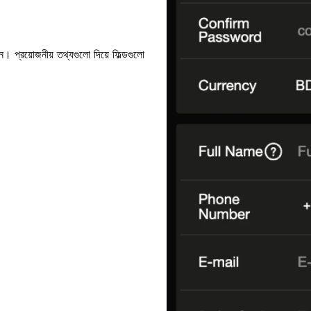
। প্রয়োজনীয় তথ্যগুলো দিয়ে ফিল্ডগুলো