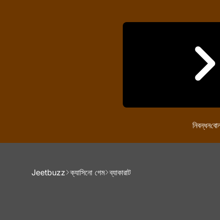
নিবন্ধন
বোন
Jeetbuzz
ক্যাসিনো গেম
ব্যাকারাট