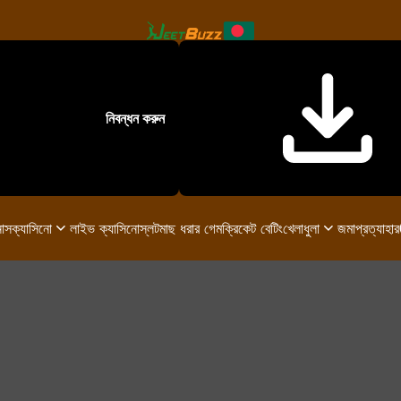
নিবন্ধন করুন
াস
ক্যাসিনো
লাইভ ক্যাসিনো
স্লট
মাছ ধরার গেম
ক্রিকেট বেটিং
খেলাধুলা
জমা
প্রত্যাহার