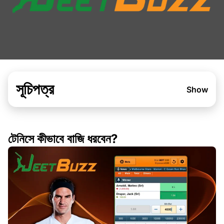
সূচিপত্র
Show
টেনিসে কীভাবে বাজি ধরবেন?