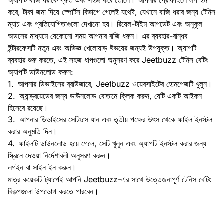
অ্যাপটি বাজি ধরাকে দ্রুত এবং সহজ করে তোলে। আপনার প্রোফাইলে লগ ইন
করে, টাকা জমা দিয়ে স্পোর্টস বিভাগে গেলেই যথেষ্ট, যেখানে বাজি ধরার জন্য টেনিস
ম্যাচ এবং প্রতিযোগিতাগুলো দেখানো হয়। রিয়েল-টাইম আপডেট এবং অনুকূল
অডসের মাধ্যমে যেকোনো সময় আপনার বাজি ধরুন। এর ব্যবহার-বান্ধব
ইন্টারফেসটি নতুন এবং অভিজ্ঞ খেলোয়াড় উভয়ের জন্যই উপযুক্ত। অ্যাপটি
ব্যবহার শুরু করতে, এই সহজ ধাপগুলো অনুসরণ করে Jeetbuzz টেনিস বেটিং
অ্যাপটি ডাউনলোড করুন:
আপনার ডিভাইসের ব্রাউজারে, Jeetbuzz ওয়েবসাইটের হোমপেজটি খুলুন।
অ্যান্ড্রয়েডের জন্য ডাউনলোড বোতামে ক্লিক করুন, যেটি একটি আইকন
হিসেবে রয়েছে।
আপনার ডিভাইসের সেটিংসে যান এবং তৃতীয় পক্ষের উৎস থেকে ফাইল ইনস্টল
করার অনুমতি দিন।
ফাইলটি ডাউনলোড হয়ে গেলে, সেটি খুলুন এবং অ্যাপটি ইনস্টল করার জন্য
স্ক্রিনে দেওয়া নির্দেশাবলী অনুসরণ করুন।
লগইন বা সাইন ইন করুন।
মাত্র কয়েকটি ট্যাপেই আপনি Jeetbuzz-এর সাথে উত্তেজনাপূর্ণ টেনিস বেটিং
বিকল্পগুলো উপভোগ করতে পারবেন।