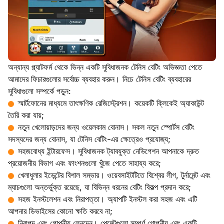
অন্যান্য প্ল্যাটফর্ম থেকে ভিন্ন একটি সুবিধাজনক টেনিস বেটিং অভিজ্ঞতা পেতে
আমাদের ফিচারগুলোর সর্বোচ্চ ব্যবহার করুন। নিচে টেনিস বেটিং ব্যবহারের
সুবিধাগুলো সম্পর্কে পড়ুন:
স্মার্টফোনের মাধ্যমে তাৎক্ষণিক রেজিস্ট্রেশন। কয়েকটি ক্লিকেই অ্যাকাউন্ট
তৈরি করা যায়;
নতুন খেলোয়াড়দের জন্য ওয়েলকাম বোনাস। সকল নতুন স্পোর্টস বেটিং
সদস্যদের জন্য বোনাস, যা টেনিস বেটিং-এর ক্ষেত্রেও প্রযোজ্য;
সহজবোধ্য ইন্টারফেস। সুবিধাজনক ট্যাবযুক্ত নেভিগেশন আপনাকে দ্রুত
প্রয়োজনীয় বিভাগ এবং ফাংশনগুলো খুঁজে পেতে সাহায্য করে;
খেলাধুলার ইভেন্টের বিশাল সম্ভার। ওয়েবসাইটটিতে বিশ্বের লীগ, টুর্নামেন্ট এবং
ম্যাচগুলো অন্তর্ভুক্ত রয়েছে, যা বিভিন্ন ধরনের বেটিং বিকল্প প্রদান করে;
সহজ ইনস্টলেশন এবং নিরাপত্তা। অ্যাপটি ইনস্টল করা সহজ এবং এটি
আপনার ডিভাইসের কোনো ক্ষতি করবে না;
নিরাপদ এবং গোপনীয় লেনদেন। পেমেন্টগুলো সম্পূর্ণ গোপনীয় এবং একটি