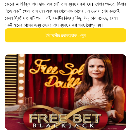
কোনো অতিরিক্ত তাস ছাড়া এক সেট তাস ব্যবহার করা হয়। খেলার শুরুতে, ডিলার
নিজে একটি খোলা তাস নেন এবং সব খেলোয়াড় তাদের চাল দেওয়া শেষ করলেই
কেবল দ্বিতীয় তাসটি পান। এই ধরনটির নিজস্ব কিছু ভিন্নতাও রয়েছে, যেমন
একই মানের তাসের জন্য জোড়া তাস ব্যবহার করা গ্রহণযোগ্য নয়।
ইউরোপীয় ব্ল্যাকজ্যাক খেলুন