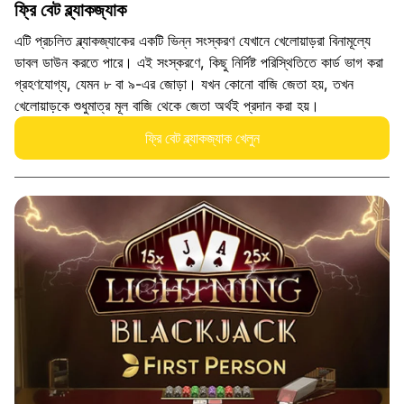
ফ্রি বেট ব্ল্যাকজ্যাক
এটি প্রচলিত ব্ল্যাকজ্যাকের একটি ভিন্ন সংস্করণ যেখানে খেলোয়াড়রা বিনামূল্যে
ডাবল ডাউন করতে পারে। এই সংস্করণে, কিছু নির্দিষ্ট পরিস্থিতিতে কার্ড ভাগ করা
গ্রহণযোগ্য, যেমন ৮ বা ৯-এর জোড়া। যখন কোনো বাজি জেতা হয়, তখন
খেলোয়াড়কে শুধুমাত্র মূল বাজি থেকে জেতা অর্থই প্রদান করা হয়।
ফ্রি বেট ব্ল্যাকজ্যাক খেলুন