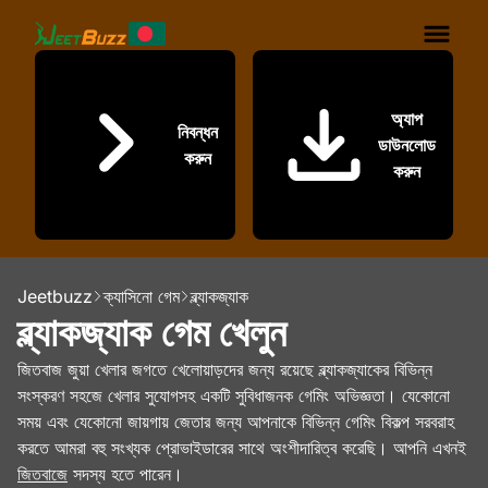
অ্যাপ
নিবন্ধন
ডাউনলোড
করুন
করুন
Jeetbuzz
ক্যাসিনো গেম
ব্ল্যাকজ্যাক
ব্ল্যাকজ্যাক গেম খেলুন
জিতবাজ জুয়া খেলার জগতে খেলোয়াড়দের জন্য রয়েছে ব্ল্যাকজ্যাকের বিভিন্ন
সংস্করণ সহজে খেলার সুযোগসহ একটি সুবিধাজনক গেমিং অভিজ্ঞতা। যেকোনো
সময় এবং যেকোনো জায়গায় জেতার জন্য আপনাকে বিভিন্ন গেমিং বিকল্প সরবরাহ
করতে আমরা বহু সংখ্যক প্রোভাইডারের সাথে অংশীদারিত্ব করেছি। আপনি এখনই
জিতবাজে
সদস্য হতে পারেন।