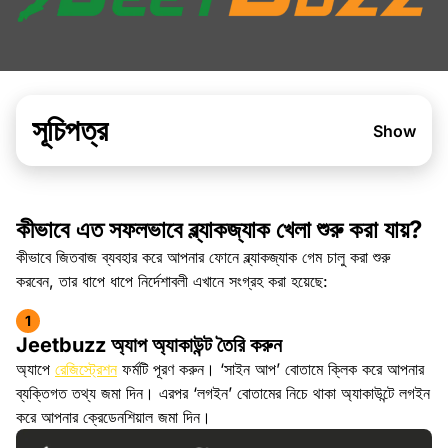
সূচিপত্র
Show
কীভাবে এত সফলভাবে ব্ল্যাকজ্যাক খেলা শুরু করা যায়?
কীভাবে জিতবাজ ব্যবহার করে আপনার ফোনে ব্ল্যাকজ্যাক গেম চালু করা শুরু
করবেন, তার ধাপে ধাপে নির্দেশাবলী এখানে সংগ্রহ করা হয়েছে:
1
Jeetbuzz অ্যাপ অ্যাকাউন্ট তৈরি করুন
অ্যাপে
রেজিস্ট্রেশন
ফর্মটি পূরণ করুন। ‘সাইন আপ’ বোতামে ক্লিক করে আপনার
ব্যক্তিগত তথ্য জমা দিন। এরপর ‘লগইন’ বোতামের নিচে থাকা অ্যাকাউন্টে লগইন
করে আপনার ক্রেডেনশিয়াল জমা দিন।