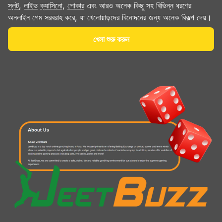
স্লট
,
লাইভ
ক্যাসিনো
,
পোকার
এবং আরও অনেক কিছু সহ বিভিন্ন ধরণের
অনলাইন গেম সরবরাহ করে, যা খেলোয়াড়দের বিনোদনের জন্য অনেক বিকল্প দেয়।
খেলা শুরু করুন