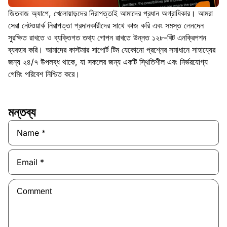
জিতবাজ অ্যাপে, খেলোয়াড়দের নিরাপত্তাই আমাদের প্রধান অগ্রাধিকার। আমরা
সেরা নেটওয়ার্ক নিরাপত্তা প্রদানকারীদের সাথে কাজ করি এবং সমস্ত লেনদেন
সুরক্ষিত রাখতে ও ব্যক্তিগত তথ্য গোপন রাখতে উন্নত ১২৮-বিট এনক্রিপশন
ব্যবহার করি। আমাদের কাস্টমার সাপোর্ট টিম যেকোনো প্রশ্নের সমাধানে সাহায্যের
জন্য ২৪/৭ উপলব্ধ থাকে, যা সকলের জন্য একটি স্থিতিশীল এবং নির্ভরযোগ্য
গেমিং পরিবেশ নিশ্চিত করে।
মন্তব্য